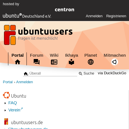
hosted by
Anmelden
Registrieren
Portal
Forum
Wiki
Ikhaya
Planet
Mitmachen
via DuckDuckGo
Portal
Anmelden
Ubuntu
FAQ
Verein
ubuntuusers.de