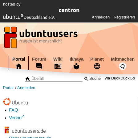
hosted by
Anmelden
Registrieren
Portal
Forum
Wiki
Ikhaya
Planet
Mitmachen
via DuckDuckGo
Portal
Anmelden
Ubuntu
FAQ
Verein
ubuntuusers.de