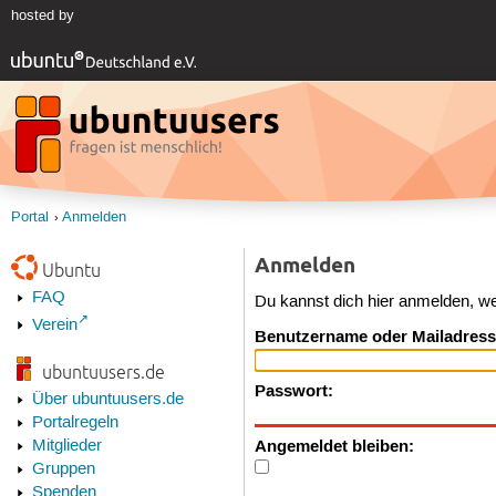
hosted by
Portal
Anmelden
Anmelden
Ubuntu
FAQ
Du kannst dich hier anmelden, w
Verein
Benutzername oder Mailadress
ubuntuusers.de
Passwort:
Über ubuntuusers.de
Portalregeln
Angemeldet bleiben:
Mitglieder
Gruppen
Spenden