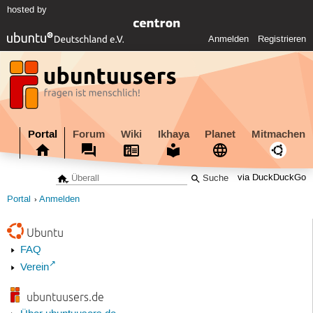
hosted by
Anmelden
Registrieren
Portal
Forum
Wiki
Ikhaya
Planet
Mitmachen
via DuckDuckGo
Portal
Anmelden
Ubuntu
FAQ
Verein
ubuntuusers.de