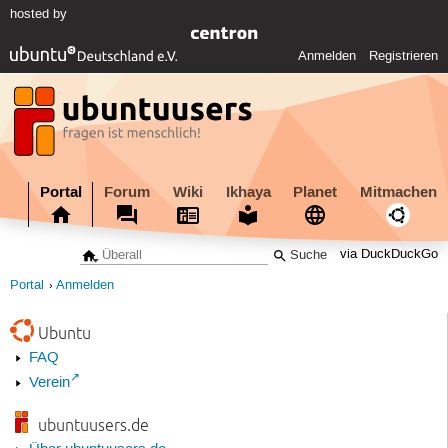
hosted by
Anmelden
Registrieren
Portal
Forum
Wiki
Ikhaya
Planet
Mitmachen
via DuckDuckGo
Portal
Anmelden
Ubuntu
FAQ
Verein
ubuntuusers.de