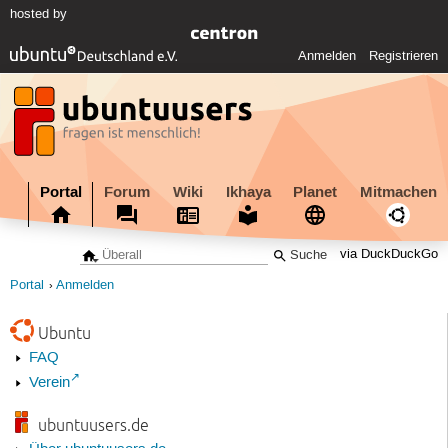
hosted by
Anmelden
Registrieren
Portal
Forum
Wiki
Ikhaya
Planet
Mitmachen
via DuckDuckGo
Portal
Anmelden
Ubuntu
FAQ
Verein
ubuntuusers.de