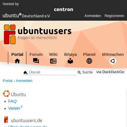
hosted by
Anmelden
Registrieren
Portal
Forum
Wiki
Ikhaya
Planet
Mitmachen
via DuckDuckGo
Portal
Anmelden
Ubuntu
FAQ
Verein
ubuntuusers.de