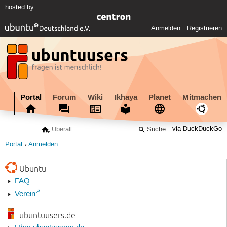
hosted by
Anmelden
Registrieren
Portal
Forum
Wiki
Ikhaya
Planet
Mitmachen
via DuckDuckGo
Portal
Anmelden
Ubuntu
FAQ
Verein
ubuntuusers.de