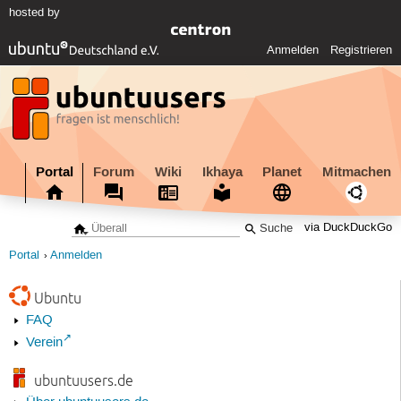
hosted by
Anmelden
Registrieren
Portal
Forum
Wiki
Ikhaya
Planet
Mitmachen
via DuckDuckGo
Portal
Anmelden
Ubuntu
FAQ
Verein
ubuntuusers.de