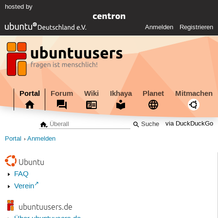
hosted by
Anmelden
Registrieren
Portal
Forum
Wiki
Ikhaya
Planet
Mitmachen
via DuckDuckGo
Portal
Anmelden
Ubuntu
FAQ
Verein
ubuntuusers.de