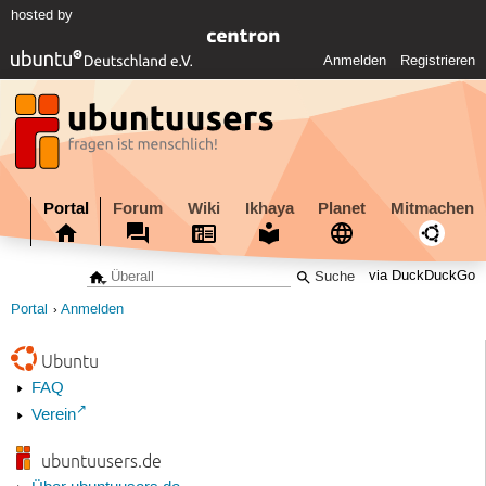
hosted by
Anmelden
Registrieren
Portal
Forum
Wiki
Ikhaya
Planet
Mitmachen
via DuckDuckGo
Portal
Anmelden
Ubuntu
FAQ
Verein
ubuntuusers.de