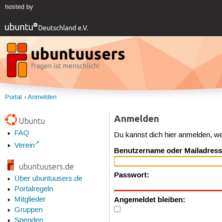
hosted by
Portal
Anmelden
Anmelden
Ubuntu
FAQ
Du kannst dich hier anmelden, w
Verein
Benutzername oder Mailadress
ubuntuusers.de
Passwort:
Über ubuntuusers.de
Portalregeln
Angemeldet bleiben:
Mitglieder
Gruppen
Spenden