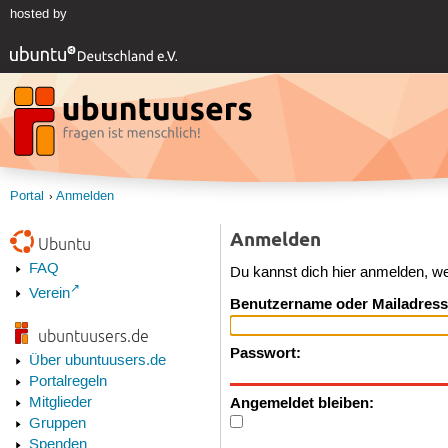
hosted by
Portal
Anmelden
Anmelden
Ubuntu
FAQ
Du kannst dich hier anmelden, w
Verein
Benutzername oder Mailadress
ubuntuusers.de
Passwort:
Über ubuntuusers.de
Portalregeln
Angemeldet bleiben:
Mitglieder
Gruppen
Spenden