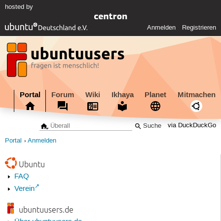
hosted by
Anmelden
Registrieren
Portal
Forum
Wiki
Ikhaya
Planet
Mitmachen
via DuckDuckGo
Portal
Anmelden
Ubuntu
FAQ
Verein
ubuntuusers.de