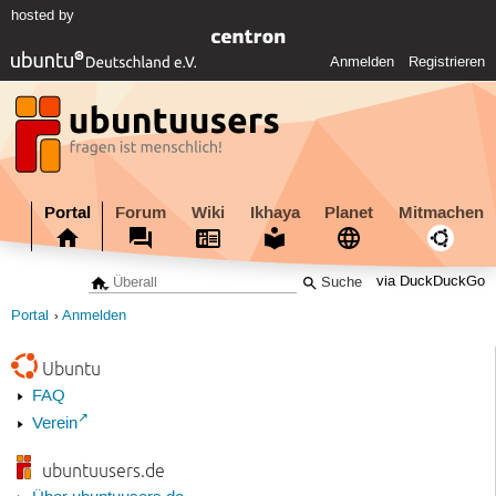
hosted by
Anmelden
Registrieren
Portal
Forum
Wiki
Ikhaya
Planet
Mitmachen
via DuckDuckGo
Portal
Anmelden
Ubuntu
FAQ
Verein
ubuntuusers.de