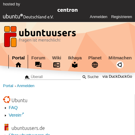
hosted by
Anmelden
Registrieren
Portal
Forum
Wiki
Ikhaya
Planet
Mitmachen
via DuckDuckGo
Portal
Anmelden
Ubuntu
FAQ
Verein
ubuntuusers.de