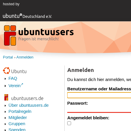
hosted by
Portal
Anmelden
Anmelden
Ubuntu
FAQ
Du kannst dich hier anmelden, w
Verein
Benutzername oder Mailadress
ubuntuusers.de
Passwort:
Über ubuntuusers.de
Portalregeln
Angemeldet bleiben:
Mitglieder
Gruppen
Spenden