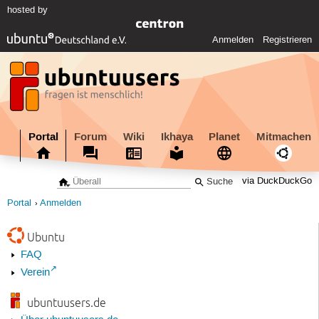
hosted by
Anmelden
Registrieren
Portal
Forum
Wiki
Ikhaya
Planet
Mitmachen
via DuckDuckGo
Portal
Anmelden
Ubuntu
FAQ
Verein
ubuntuusers.de