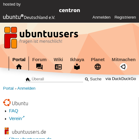
hosted by
Anmelden
Registrieren
Portal
Forum
Wiki
Ikhaya
Planet
Mitmachen
via DuckDuckGo
Portal
Anmelden
Ubuntu
FAQ
Verein
ubuntuusers.de