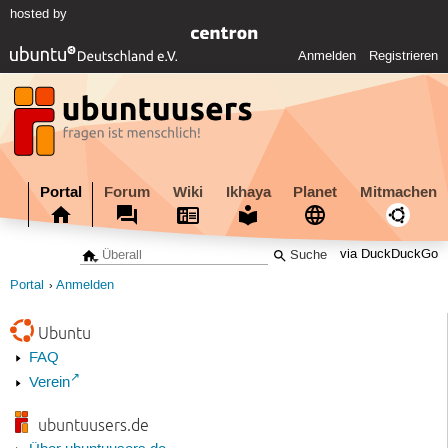
hosted by
Anmelden
Registrieren
Portal
Forum
Wiki
Ikhaya
Planet
Mitmachen
via DuckDuckGo
Portal
Anmelden
Ubuntu
FAQ
Verein
ubuntuusers.de