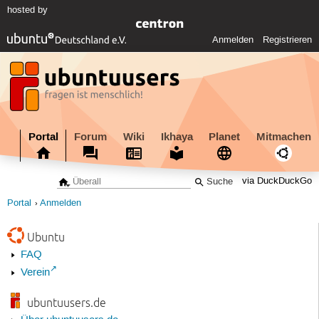
hosted by
Anmelden
Registrieren
Portal
Forum
Wiki
Ikhaya
Planet
Mitmachen
via DuckDuckGo
Portal
Anmelden
Ubuntu
FAQ
Verein
ubuntuusers.de