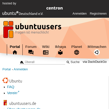
hosted by
Anmelden
Registrieren
Portal
Forum
Wiki
Ikhaya
Planet
Mitmachen
via DuckDuckGo
Portal
Anmelden
Ubuntu
FAQ
Verein
ubuntuusers.de