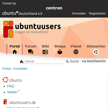
hosted by
Anmelden
Registrieren
Portal
Forum
Wiki
Ikhaya
Planet
Mitmachen
via DuckDuckGo
Portal
Anmelden
Ubuntu
FAQ
Verein
ubuntuusers.de