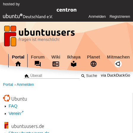
hosted by
Anmelden
Registrieren
Portal
Forum
Wiki
Ikhaya
Planet
Mitmachen
via DuckDuckGo
Portal
Anmelden
Ubuntu
FAQ
Verein
ubuntuusers.de