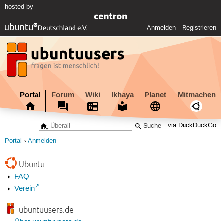
hosted by
Anmelden
Registrieren
Portal
Forum
Wiki
Ikhaya
Planet
Mitmachen
via DuckDuckGo
Portal
Anmelden
Ubuntu
FAQ
Verein
ubuntuusers.de