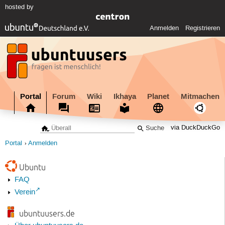
hosted by
Anmelden
Registrieren
Portal
Forum
Wiki
Ikhaya
Planet
Mitmachen
via DuckDuckGo
Portal
Anmelden
Ubuntu
FAQ
Verein
ubuntuusers.de