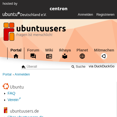
hosted by
Anmelden
Registrieren
Portal
Forum
Wiki
Ikhaya
Planet
Mitmachen
via DuckDuckGo
Portal
Anmelden
Ubuntu
FAQ
Verein
ubuntuusers.de