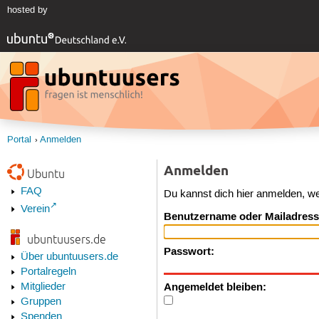
hosted by
Portal
Anmelden
Anmelden
Ubuntu
FAQ
Du kannst dich hier anmelden, w
Verein
Benutzername oder Mailadress
ubuntuusers.de
Passwort:
Über ubuntuusers.de
Portalregeln
Angemeldet bleiben:
Mitglieder
Gruppen
Spenden