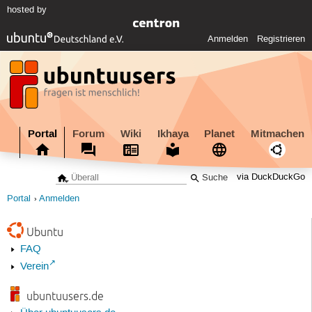
hosted by
Anmelden
Registrieren
Portal
Forum
Wiki
Ikhaya
Planet
Mitmachen
via DuckDuckGo
Portal
Anmelden
Ubuntu
FAQ
Verein
ubuntuusers.de