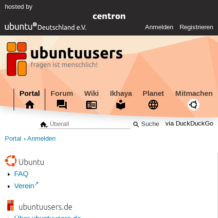
hosted by
Anmelden
Registrieren
Portal
Forum
Wiki
Ikhaya
Planet
Mitmachen
via DuckDuckGo
Portal
Anmelden
Ubuntu
FAQ
Verein
ubuntuusers.de