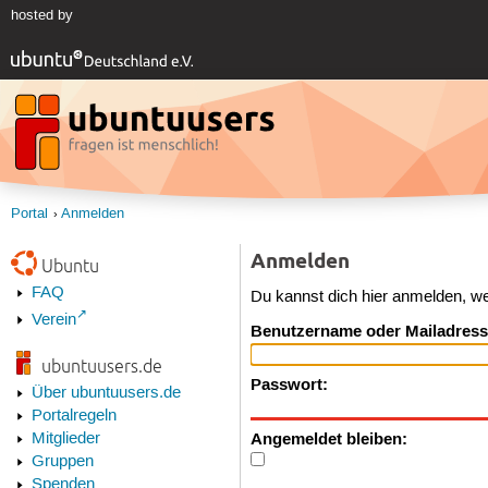
hosted by
Portal
Anmelden
Anmelden
Ubuntu
FAQ
Du kannst dich hier anmelden, w
Verein
Benutzername oder Mailadress
ubuntuusers.de
Passwort:
Über ubuntuusers.de
Portalregeln
Angemeldet bleiben:
Mitglieder
Gruppen
Spenden