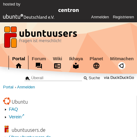
hosted by
Anmelden
Registrieren
Portal
Forum
Wiki
Ikhaya
Planet
Mitmachen
via DuckDuckGo
Portal
Anmelden
Ubuntu
FAQ
Verein
ubuntuusers.de