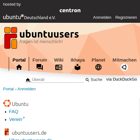
hosted by
Anmelden
Registrieren
Portal
Forum
Wiki
Ikhaya
Planet
Mitmachen
via DuckDuckGo
Portal
Anmelden
Ubuntu
FAQ
Verein
ubuntuusers.de