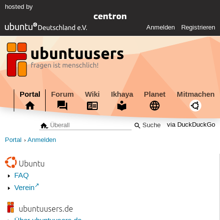
hosted by
Anmelden
Registrieren
Portal
Forum
Wiki
Ikhaya
Planet
Mitmachen
via DuckDuckGo
Portal
Anmelden
Ubuntu
FAQ
Verein
ubuntuusers.de