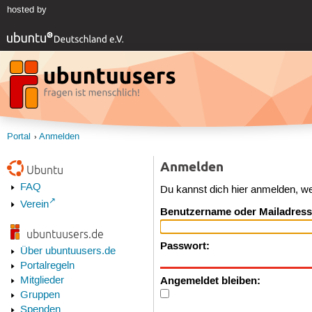
hosted by
Portal
Anmelden
Anmelden
Ubuntu
FAQ
Du kannst dich hier anmelden, w
Verein
Benutzername oder Mailadress
ubuntuusers.de
Passwort:
Über ubuntuusers.de
Portalregeln
Angemeldet bleiben:
Mitglieder
Gruppen
Spenden