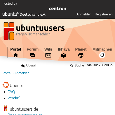
hosted by
Anmelden
Registrieren
Portal
Forum
Wiki
Ikhaya
Planet
Mitmachen
via DuckDuckGo
Portal
Anmelden
Ubuntu
FAQ
Verein
ubuntuusers.de