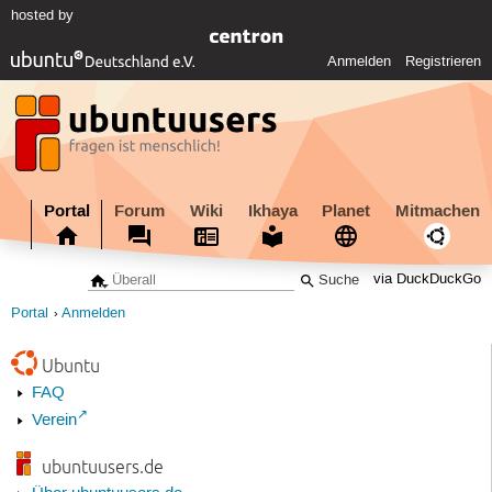
hosted by
Anmelden
Registrieren
Portal
Forum
Wiki
Ikhaya
Planet
Mitmachen
via DuckDuckGo
Portal
Anmelden
Ubuntu
FAQ
Verein
ubuntuusers.de