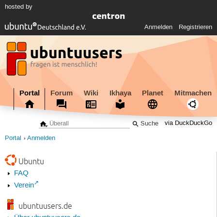
hosted by
Anmelden
Registrieren
Portal
Forum
Wiki
Ikhaya
Planet
Mitmachen
via DuckDuckGo
Portal
Anmelden
Ubuntu
FAQ
Verein
ubuntuusers.de