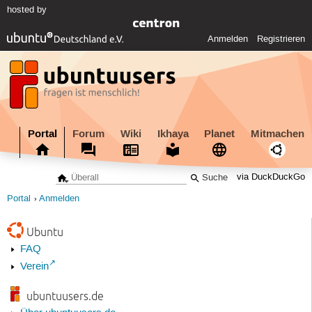
hosted by
Anmelden
Registrieren
Portal
Forum
Wiki
Ikhaya
Planet
Mitmachen
via DuckDuckGo
Portal
Anmelden
Ubuntu
FAQ
Verein
ubuntuusers.de