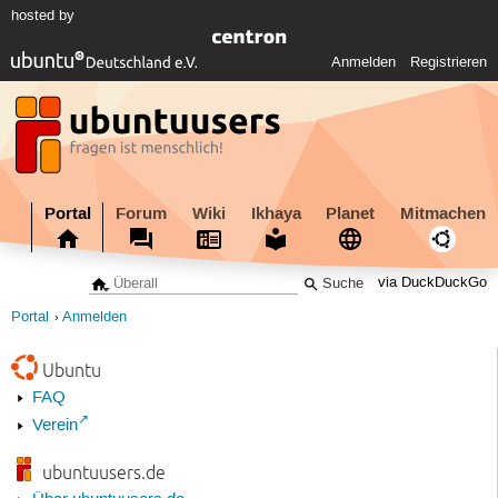
hosted by
Anmelden
Registrieren
Portal
Forum
Wiki
Ikhaya
Planet
Mitmachen
via DuckDuckGo
Portal
Anmelden
Ubuntu
FAQ
Verein
ubuntuusers.de