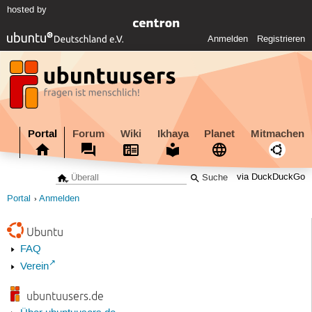
hosted by
Anmelden
Registrieren
Portal
Forum
Wiki
Ikhaya
Planet
Mitmachen
via DuckDuckGo
Portal
Anmelden
Ubuntu
FAQ
Verein
ubuntuusers.de