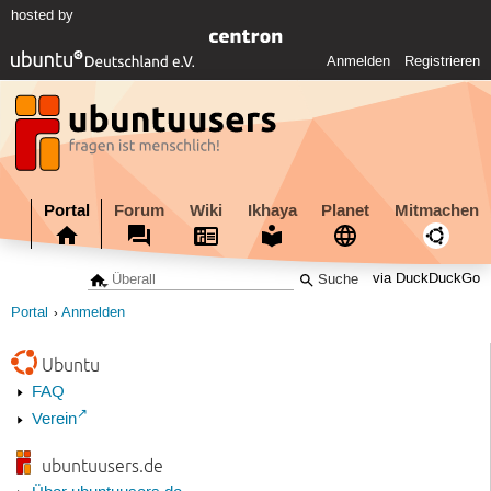
hosted by
Anmelden
Registrieren
Portal
Forum
Wiki
Ikhaya
Planet
Mitmachen
via DuckDuckGo
Portal
Anmelden
Ubuntu
FAQ
Verein
ubuntuusers.de