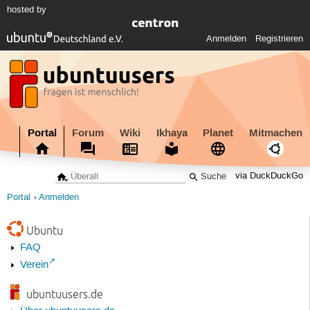
hosted by
Anmelden
Registrieren
Portal
Forum
Wiki
Ikhaya
Planet
Mitmachen
via DuckDuckGo
Portal
Anmelden
Ubuntu
FAQ
Verein
ubuntuusers.de