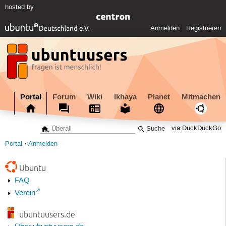
hosted by
Anmelden
Registrieren
Portal
Forum
Wiki
Ikhaya
Planet
Mitmachen
via DuckDuckGo
Portal
Anmelden
Ubuntu
FAQ
Verein
ubuntuusers.de