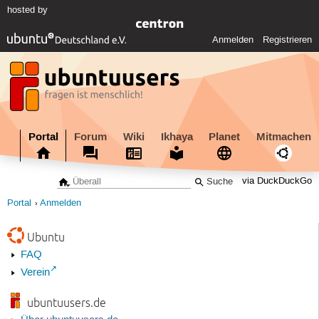
hosted by
Anmelden
Registrieren
Portal
Forum
Wiki
Ikhaya
Planet
Mitmachen
via DuckDuckGo
Portal
Anmelden
Ubuntu
FAQ
Verein
ubuntuusers.de