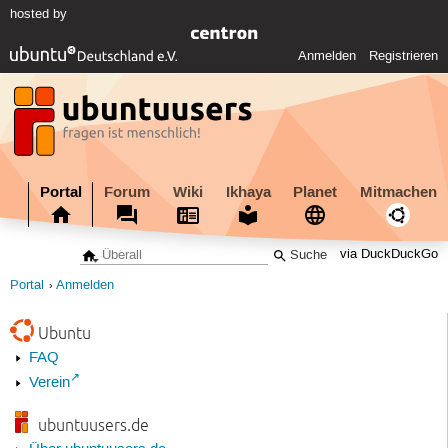
hosted by
Anmelden
Registrieren
Portal
Forum
Wiki
Ikhaya
Planet
Mitmachen
via DuckDuckGo
Portal
Anmelden
Ubuntu
FAQ
Verein
ubuntuusers.de