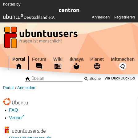
hosted by
Anmelden
Registrieren
Portal
Forum
Wiki
Ikhaya
Planet
Mitmachen
via DuckDuckGo
Portal
Anmelden
Ubuntu
FAQ
Verein
ubuntuusers.de