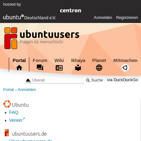
hosted by
Anmelden
Registrieren
Portal
Forum
Wiki
Ikhaya
Planet
Mitmachen
via DuckDuckGo
Portal
Anmelden
Ubuntu
FAQ
Verein
ubuntuusers.de