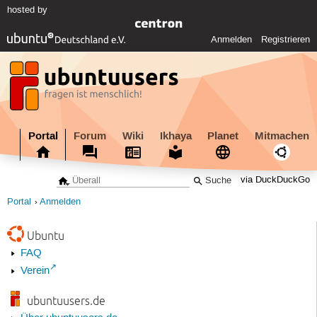
hosted by
Anmelden
Registrieren
Portal
Forum
Wiki
Ikhaya
Planet
Mitmachen
via DuckDuckGo
Portal
Anmelden
Ubuntu
FAQ
Verein
ubuntuusers.de