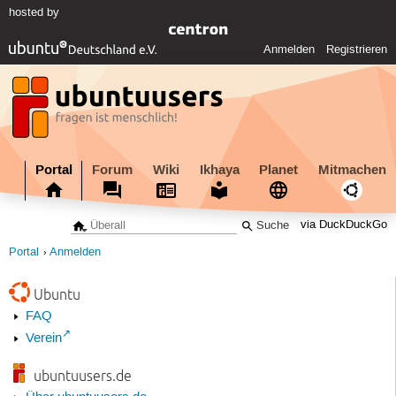
hosted by
Anmelden
Registrieren
Portal
Forum
Wiki
Ikhaya
Planet
Mitmachen
via DuckDuckGo
Portal
Anmelden
Ubuntu
FAQ
Verein
ubuntuusers.de